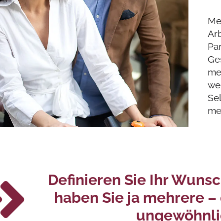
Me
Ar
Pa
Ges
me
we
Se
meh
Definieren Sie Ihr Wunsch
haben Sie ja mehrere –
ungewöhnli