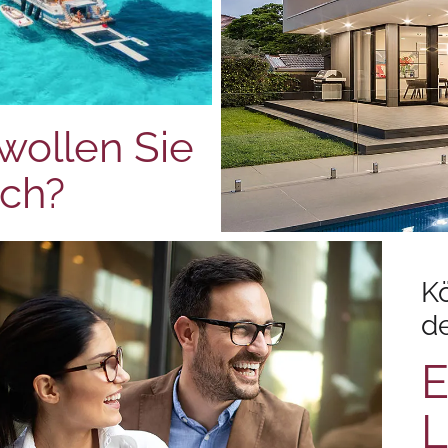
wollen Sie
ich?
Kö
de
E
L