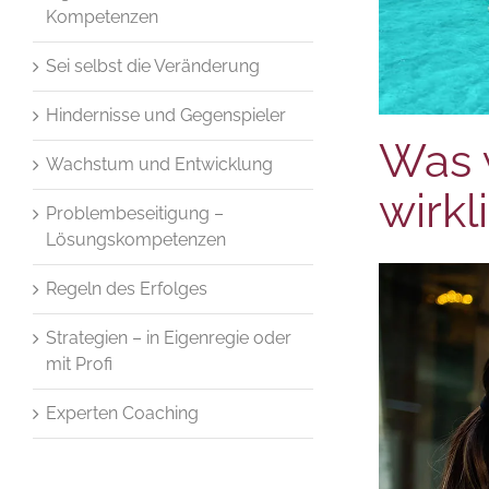
Kompetenzen
Sei selbst die Veränderung
Hindernisse und Gegenspieler
Was 
Wachstum und Entwicklung
wirkl
Problembeseitigung –
Lösungskompetenzen
Regeln des Erfolges
Strategien – in Eigenregie oder
mit Profi
Experten Coaching