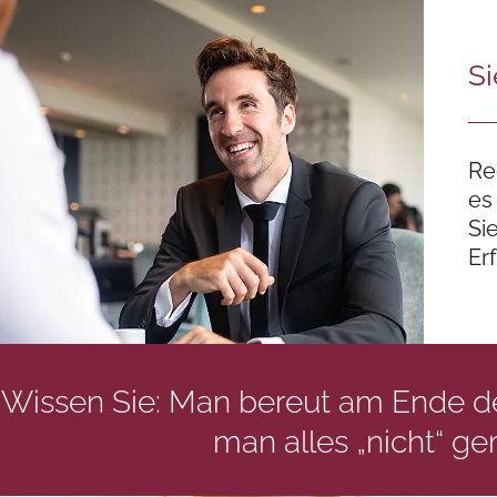
Si
Re
es
Si
Er
Wissen Sie: Man bereut am Ende d
man alles „nicht“ ge